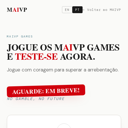
M
A
I
VP
← Voltar ao MAIVP
EN
PT
MAIVP GAMES
JOGUE OS M
AI
VP GAMES
E
TESTE-SE
AGORA.
Jogue com coragem para superar a arrebentação.
AGUARDE: EM BREVE!
NO GAMBLE, NO FUTURE