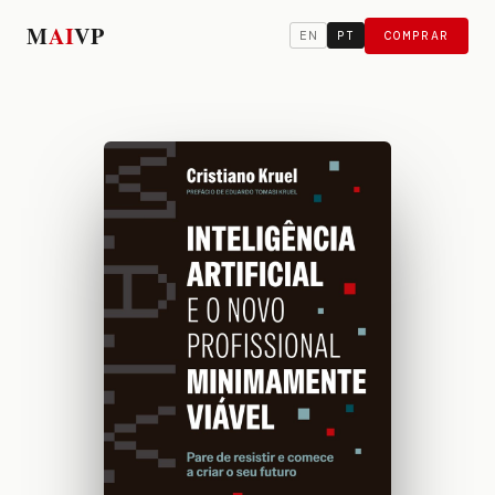
M
A
I
VP
COMPRAR
EN
PT