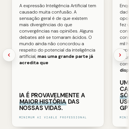
A expressão Inteligência Artificial tem
Enqu
causado muita confusão. A
dado
sensação geral é de que existem
opos
mais divergências do que
fez 
convergências nas opiniões. Alguns
cons
debates até se tornaram ácidos. O
con
mundo ainda não concordou a
mil 
respeito do potencial da inteligência
capt
artificial,
mas uma grande parte já
acu
acredita que
com
disp
UM
CA
IA É PROVAVELMENTE A
SÓ
MAIOR HISTÓRIA
DAS
US
NOSSAS VIDAS.
GP
MINIMUM AI VIABLE PROFESSIONAL
MINI